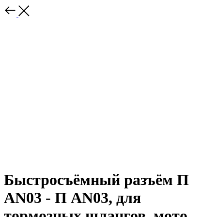
Быстросъёмный разъём П
AN03 - П AN03, для
тормозных шлангов, мото,