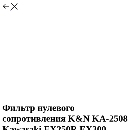
Фильтр нулевого
сопротивления K&N KA-2508
Kawasaki EX250R EX300