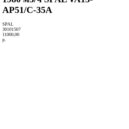
AP51/C-35A
SPAL
30101507
11000,00
р.