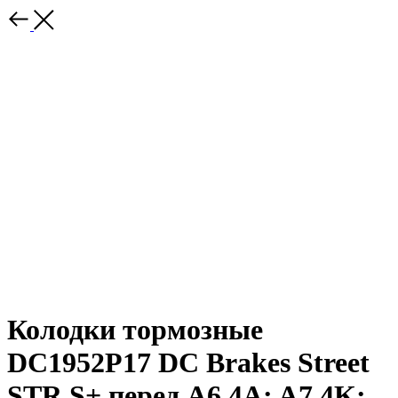
Колодки тормозные
DC1952P17 DC Brakes Street
STR.S+ перед A6 4A; A7 4K;