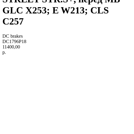
GLC X253; E W213; CLS
C257
DC brakes
DC1796P18
11400,00
р.