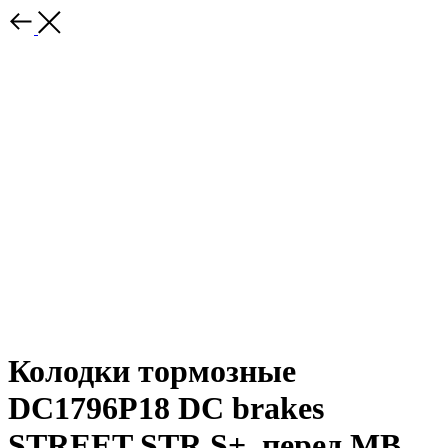
Колодки тормозные
DC1796P18 DC brakes
STREET STR.S+, перед MB