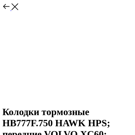
Колодки тормозные
HB777F.750 HAWK HPS;
передние VOLVO XC60;