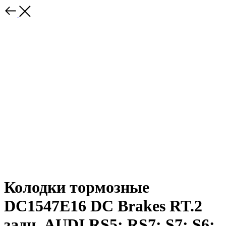
Колодки тормозные
DC1547E16 DC Brakes RT.2
задн. AUDI RS5; RS7; S7; S6;