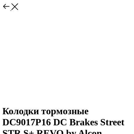
Колодки тормозные
DC9017P16 DC Brakes Street
STR.S+ REVO by Alcon