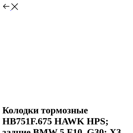
Колодки тормозные
HB751F.675 HAWK HPS;
задние BMW 5 F10, G30; X3