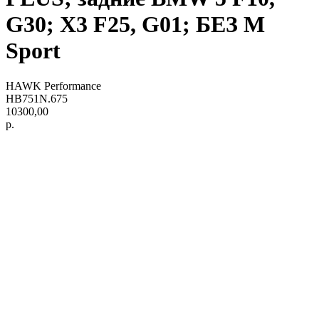
G30; X3 F25, G01; БЕЗ M
Sport
HAWK Performance
HB751N.675
10300,00
р.