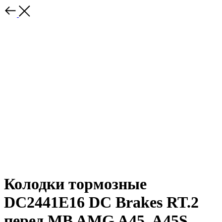
Колодки тормозные
DC2441E16 DC Brakes RT.2
перед MB AMG A45, A45S